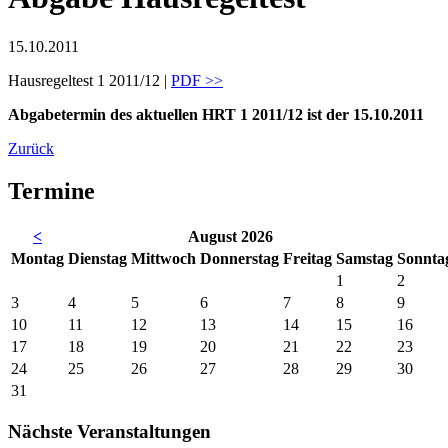
15.10.2011
Hausregeltest 1 2011/12 |
PDF >>
Abgabetermin des aktuellen HRT 1 2011/12 ist der 15.10.2011
Zurück
Termine
<
August 2026
Mo
ntag
Di
enstag
Mi
ttwoch
Do
nnerstag
Fr
eitag
Sa
mstag
So
nnta
1
2
3
4
5
6
7
8
9
10
11
12
13
14
15
16
17
18
19
20
21
22
23
24
25
26
27
28
29
30
31
Nächste Veranstaltungen