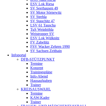
ESV Lok Riesa
SV Seerhausen 49
SV Motor Sörnewitz
SV Strehla
SV Stauchitz 47
LSV 61 Tauscha
TuS Weinböhla
Weistropper SV
ESV Lok Wülknitz
FV Zabeltitz
FSV Wacker Zehren 1990
SV Sachsen Zeithain
Infoportal
DFB-STÜTZPUNKT
Termine
Konzept
Trainingspläne
Info-Abend
Hausaufgaben
Trainer
KREISAUSWAHL
Termine
KAW-Kader
Trainer