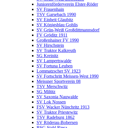
Juniorenförderverein Elster-Röder
SV Frauenhain
TSV Garsebach 1990
SV Einheit Glaubitz
SV Königsblau Gohlis
SV Grün-Weiß Großdittmannsdorf
FV Gröditz 1911
Großenhainer FV 1990
SV Hirschstein
SV Traktor Kalkreuth
SG Kreinitz
SV Lampertswalde
SV Fortuna Leuben
Lommatzscher SV 1923
SV Fortschritt Meissen-West 1990
Meissner Sportverein 08
TSV Merschwitz
SG Miltitz
SV Saxonia Nauwalde
SV Lok Nossen
FSV Wacker Nünchritz 1913
SV Traktor Priestewitz
TSV Radeburg 1862
SV Röderau-Bobersen
BSG Stahl Riesa