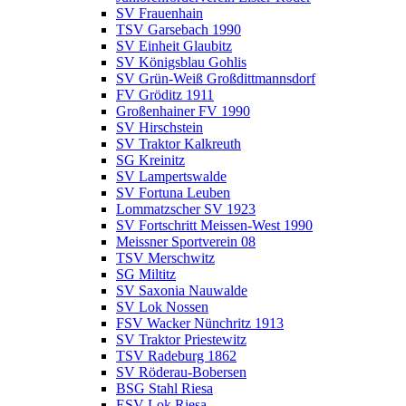
SV Frauenhain
TSV Garsebach 1990
SV Einheit Glaubitz
SV Königsblau Gohlis
SV Grün-Weiß Großdittmannsdorf
FV Gröditz 1911
Großenhainer FV 1990
SV Hirschstein
SV Traktor Kalkreuth
SG Kreinitz
SV Lampertswalde
SV Fortuna Leuben
Lommatzscher SV 1923
SV Fortschritt Meissen-West 1990
Meissner Sportverein 08
TSV Merschwitz
SG Miltitz
SV Saxonia Nauwalde
SV Lok Nossen
FSV Wacker Nünchritz 1913
SV Traktor Priestewitz
TSV Radeburg 1862
SV Röderau-Bobersen
BSG Stahl Riesa
ESV Lok Riesa