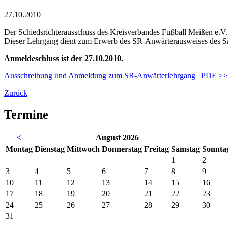
27.10.2010
Der Schiedsrichterausschuss des Kreisverbandes Fußball Meißen e.V.
Dieser Lehrgang dient zum Erwerb des SR-Anwärterausweises des Sächs
Anmeldeschluss ist der 27.10.2010.
Ausschreibung und Anmeldung zum SR-Anwärterlehrgang | PDF >>
Zurück
Termine
<
August 2026
Mo
ntag
Di
enstag
Mi
ttwoch
Do
nnerstag
Fr
eitag
Sa
mstag
So
nnta
1
2
3
4
5
6
7
8
9
10
11
12
13
14
15
16
17
18
19
20
21
22
23
24
25
26
27
28
29
30
31