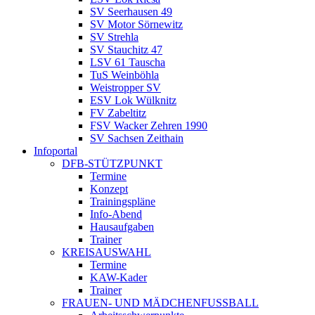
SV Seerhausen 49
SV Motor Sörnewitz
SV Strehla
SV Stauchitz 47
LSV 61 Tauscha
TuS Weinböhla
Weistropper SV
ESV Lok Wülknitz
FV Zabeltitz
FSV Wacker Zehren 1990
SV Sachsen Zeithain
Infoportal
DFB-STÜTZPUNKT
Termine
Konzept
Trainingspläne
Info-Abend
Hausaufgaben
Trainer
KREISAUSWAHL
Termine
KAW-Kader
Trainer
FRAUEN- UND MÄDCHENFUSSBALL