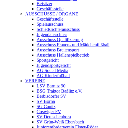
Beisitzer
Geschäftsstelle
AUSSCHÜSSE / ORGANE
Geschäftsstelle
Spielausschuss
Schiedsrichterausschuss
Jugendausschuss
Ausschuss Qualifizierung
Ausschuss Frauen- und Mädchenfußball
Ausschuss Breitensport
Ausschuss Hallenspielbetrieb
Sportgericht
Jugendsportgericht
AG Social Media
AG Kinderfußball
VEREINE
LSV Barnitz 90
BSG Traktor Baßlitz e.V.
Berbisdorfer SV
SV Borna
SG Canitz
Coswiger FV
SV Deutschenbora
SV Grün-Weiß Ebersbach
Juniorenförderverein Elster-Röder