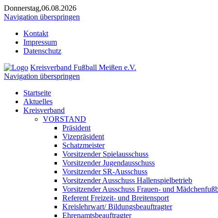
Donnerstag,06.08.2026
Navigation überspringen
Kontakt
Impressum
Datenschutz
Kreisverband Fußball Meißen e.V.
Navigation überspringen
Startseite
Aktuelles
Kreisverband
VORSTAND
Präsident
Vizepräsident
Schatzmeister
Vorsitzender Spielausschuss
Vorsitzender Jugendausschuss
Vorsitzender SR-Ausschuss
Vorsitzender Ausschuss Hallenspielbetrieb
Vorsitzender Ausschuss Frauen- und Mädchenfußb
Referent Freizeit- und Breitensport
Kreislehrwart/ Bildungsbeauftragter
Ehrenamtsbeauftragter