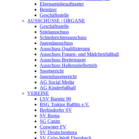
Ehrenamtsbeauftragter
Beisitzer
Geschäftsstelle
AUSSCHÜSSE / ORGANE
Geschäftsstelle
Spielausschuss
Schiedsrichterausschuss
Jugendausschuss
Ausschuss Qualifizierung
Ausschuss Frauen- und Mädchenfußball
Ausschuss Breitensport
Ausschuss Hallenspielbetrieb
Sportgericht
Jugendsportgericht
AG Social Media
AG Kinderfußball
VEREINE
LSV Barnitz 90
BSG Traktor Baßlitz e.V.
Berbisdorfer SV
SV Borna
SG Canitz
Coswiger FV
SV Deutschenbora
SV Grün-Weiß Ebersbach