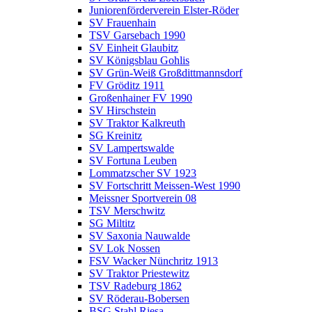
Juniorenförderverein Elster-Röder
SV Frauenhain
TSV Garsebach 1990
SV Einheit Glaubitz
SV Königsblau Gohlis
SV Grün-Weiß Großdittmannsdorf
FV Gröditz 1911
Großenhainer FV 1990
SV Hirschstein
SV Traktor Kalkreuth
SG Kreinitz
SV Lampertswalde
SV Fortuna Leuben
Lommatzscher SV 1923
SV Fortschritt Meissen-West 1990
Meissner Sportverein 08
TSV Merschwitz
SG Miltitz
SV Saxonia Nauwalde
SV Lok Nossen
FSV Wacker Nünchritz 1913
SV Traktor Priestewitz
TSV Radeburg 1862
SV Röderau-Bobersen
BSG Stahl Riesa