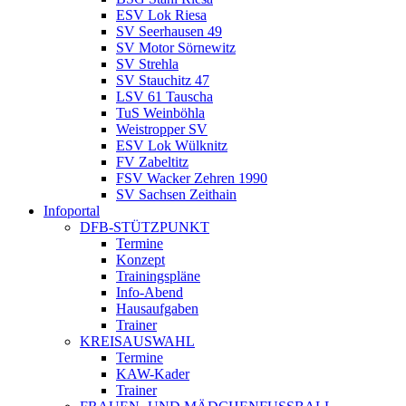
ESV Lok Riesa
SV Seerhausen 49
SV Motor Sörnewitz
SV Strehla
SV Stauchitz 47
LSV 61 Tauscha
TuS Weinböhla
Weistropper SV
ESV Lok Wülknitz
FV Zabeltitz
FSV Wacker Zehren 1990
SV Sachsen Zeithain
Infoportal
DFB-STÜTZPUNKT
Termine
Konzept
Trainingspläne
Info-Abend
Hausaufgaben
Trainer
KREISAUSWAHL
Termine
KAW-Kader
Trainer