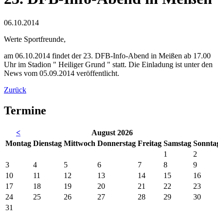
06.10.2014
Werte Sportfreunde,
am 06.10.2014 findet der 23. DFB-Info-Abend in Meißen ab 17.00
Uhr im Stadion " Heiliger Grund " statt. Die Einladung ist unter den
News vom 05.09.2014 veröffentlicht.
Zurück
Termine
<
August 2026
Mo
ntag
Di
enstag
Mi
ttwoch
Do
nnerstag
Fr
eitag
Sa
mstag
So
nnta
1
2
3
4
5
6
7
8
9
10
11
12
13
14
15
16
17
18
19
20
21
22
23
24
25
26
27
28
29
30
31