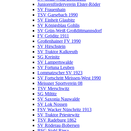
Juniorenförderverein Elster-Röder
SV Frauenhain
TSV Garsebach 1990
SV Einheit Glaubitz
SV Königsblau Gohlis
SV Grün-Weiß Großdittmannsdorf
FV Gröditz 1911
Großenhainer FV 1990
SV Hirschstein
SV Traktor Kalkreuth
SG Kreinitz
SV Lampertswalde
SV Fortuna Leuben
Lommatzscher SV 1923
SV Fortschritt Meissen-West 1990
Meissner Sportverein 08
TSV Merschwitz
SG Miltitz
SV Saxonia Nauwalde
SV Lok Nossen
FSV Wacker Nünchritz 1913
SV Traktor Priestewitz
TSV Radeburg 1862
SV Röderau-Bobersen
BSG Stahl Riesa