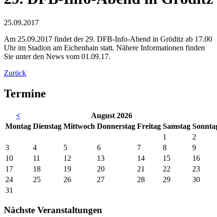
25.09.2017
Am 25.09.2017 findet der 29. DFB-Info-Abend in Gröditz ab 17.00
Uhr im Stadion am Eichenhain statt. Nähere Informationen finden
Sie unter den News vom 01.09.17.
Zurück
Termine
<
August 2026
Mo
ntag
Di
enstag
Mi
ttwoch
Do
nnerstag
Fr
eitag
Sa
mstag
So
nnta
1
2
3
4
5
6
7
8
9
10
11
12
13
14
15
16
17
18
19
20
21
22
23
24
25
26
27
28
29
30
31
Nächste Veranstaltungen