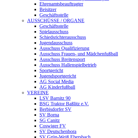
Ehrenamtsbeauftragter
Beisitzer
Geschäftsstelle
AUSSCHÜSSE / ORGANE
Geschäftsstelle
Spielausschuss
Schiedsrichterausschuss
Jugendausschuss
Ausschuss Qualifizierung
Ausschuss Frauen- und Mädchenfußball
Ausschuss Breitensport
Ausschuss Hallenspielbetrieb
Sportgericht
Jugendsportgericht
AG Social Media
AG Kinderfußball
VEREINE
LSV Barnitz 90
BSG Traktor Baßlitz e.V.
Berbisdorfer SV
SV Borna
SG Canitz
Coswiger FV
SV Deutschenbora
SV Grün-Weiß Ebersbach