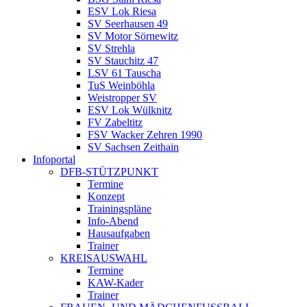
ESV Lok Riesa
SV Seerhausen 49
SV Motor Sörnewitz
SV Strehla
SV Stauchitz 47
LSV 61 Tauscha
TuS Weinböhla
Weistropper SV
ESV Lok Wülknitz
FV Zabeltitz
FSV Wacker Zehren 1990
SV Sachsen Zeithain
Infoportal
DFB-STÜTZPUNKT
Termine
Konzept
Trainingspläne
Info-Abend
Hausaufgaben
Trainer
KREISAUSWAHL
Termine
KAW-Kader
Trainer