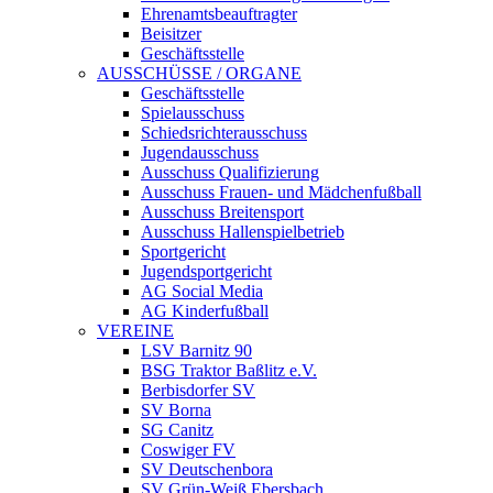
Ehrenamtsbeauftragter
Beisitzer
Geschäftsstelle
AUSSCHÜSSE / ORGANE
Geschäftsstelle
Spielausschuss
Schiedsrichterausschuss
Jugendausschuss
Ausschuss Qualifizierung
Ausschuss Frauen- und Mädchenfußball
Ausschuss Breitensport
Ausschuss Hallenspielbetrieb
Sportgericht
Jugendsportgericht
AG Social Media
AG Kinderfußball
VEREINE
LSV Barnitz 90
BSG Traktor Baßlitz e.V.
Berbisdorfer SV
SV Borna
SG Canitz
Coswiger FV
SV Deutschenbora
SV Grün-Weiß Ebersbach