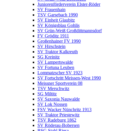
Juniorenförderverein Elster-Röder
SV Frauenhain
TSV Garsebach 1990
SV Einheit Glaubitz
SV Königsblau Gohlis
SV Grün-Weiß Großdittmannsdorf
FV Gröditz 1911
Großenhainer FV 1990
SV Hirschstein
SV Traktor Kalkreuth
SG Kreinitz
SV Lampertswalde
SV Fortuna Leuben
Lommatzscher SV 1923
SV Fortschritt Meissen-West 1990
Meissner Sportverein 08
TSV Merschwitz
SG Miltitz
SV Saxonia Nauwalde
SV Lok Nossen
FSV Wacker Nünchritz 1913
SV Traktor Priestewitz
TSV Radeburg 1862
SV Röderau-Bobersen
BSG Stahl Riesa