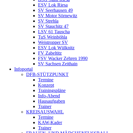
ESV Lok Riesa
SV Seerhausen 49
SV Motor Sörnewitz
SV Strehla
SV Stauchitz 47
LSV 61 Tauscha
TuS Weinböhla
Weistropper SV
ESV Lok Wülknitz
FV Zabeltitz
FSV Wacker Zehren 1990
SV Sachsen Zeithain
Infoportal
DFB-STÜTZPUNKT
Termine
Konzept
Trainingspläne
Info-Abend
Hausaufgaben
Trainer
KREISAUSWAHL
Termine
KAW-Kader
Trainer