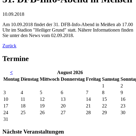
10.09.2018
Am 10.09.2018 findet der 31. DFB-Info-Abend in Meißen ab 17.00
Uhr im Stadion "Heiliger Grund" statt. Nähere Informationen finden
Sie unter den News vom 02.09.2018.
Zurück
Termine
<
August 2026
Mo
ntag
Di
enstag
Mi
ttwoch
Do
nnerstag
Fr
eitag
Sa
mstag
So
nnta
1
2
3
4
5
6
7
8
9
10
11
12
13
14
15
16
17
18
19
20
21
22
23
24
25
26
27
28
29
30
31
Nächste Veranstaltungen