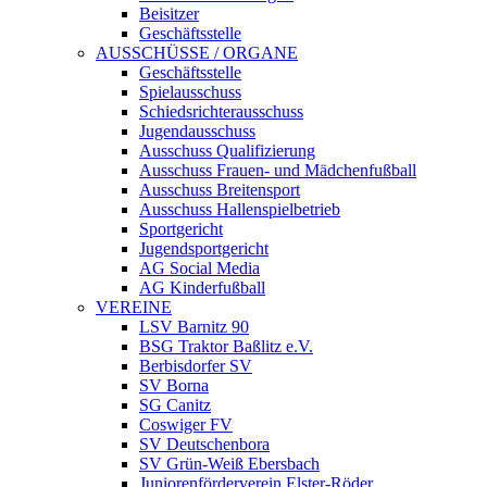
Beisitzer
Geschäftsstelle
AUSSCHÜSSE / ORGANE
Geschäftsstelle
Spielausschuss
Schiedsrichterausschuss
Jugendausschuss
Ausschuss Qualifizierung
Ausschuss Frauen- und Mädchenfußball
Ausschuss Breitensport
Ausschuss Hallenspielbetrieb
Sportgericht
Jugendsportgericht
AG Social Media
AG Kinderfußball
VEREINE
LSV Barnitz 90
BSG Traktor Baßlitz e.V.
Berbisdorfer SV
SV Borna
SG Canitz
Coswiger FV
SV Deutschenbora
SV Grün-Weiß Ebersbach
Juniorenförderverein Elster-Röder