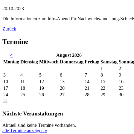
20.10.2023
Die Informationen zum Info-Abend für Nachwuchs-und Jung-Schiedsri
Zurück
Termine
<
August 2026
Mo
ntag
Di
enstag
Mi
ttwoch
Do
nnerstag
Fr
eitag
Sa
mstag
So
nnta
1
2
3
4
5
6
7
8
9
10
11
12
13
14
15
16
17
18
19
20
21
22
23
24
25
26
27
28
29
30
31
Nächste Veranstaltungen
Aktuell sind keine Termine vorhanden.
alle Termine anzeigen »