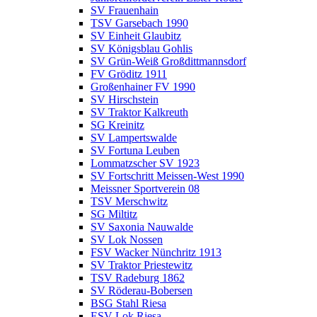
SV Frauenhain
TSV Garsebach 1990
SV Einheit Glaubitz
SV Königsblau Gohlis
SV Grün-Weiß Großdittmannsdorf
FV Gröditz 1911
Großenhainer FV 1990
SV Hirschstein
SV Traktor Kalkreuth
SG Kreinitz
SV Lampertswalde
SV Fortuna Leuben
Lommatzscher SV 1923
SV Fortschritt Meissen-West 1990
Meissner Sportverein 08
TSV Merschwitz
SG Miltitz
SV Saxonia Nauwalde
SV Lok Nossen
FSV Wacker Nünchritz 1913
SV Traktor Priestewitz
TSV Radeburg 1862
SV Röderau-Bobersen
BSG Stahl Riesa
ESV Lok Riesa