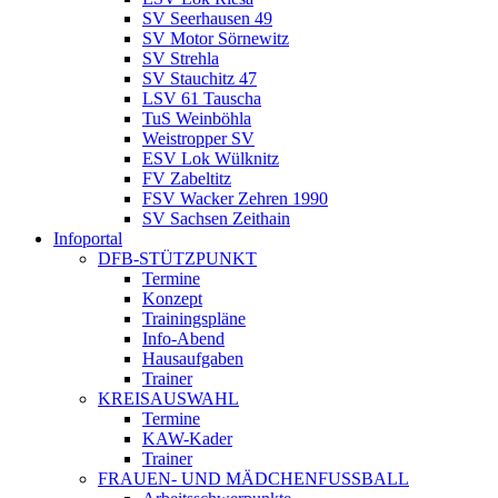
SV Seerhausen 49
SV Motor Sörnewitz
SV Strehla
SV Stauchitz 47
LSV 61 Tauscha
TuS Weinböhla
Weistropper SV
ESV Lok Wülknitz
FV Zabeltitz
FSV Wacker Zehren 1990
SV Sachsen Zeithain
Infoportal
DFB-STÜTZPUNKT
Termine
Konzept
Trainingspläne
Info-Abend
Hausaufgaben
Trainer
KREISAUSWAHL
Termine
KAW-Kader
Trainer
FRAUEN- UND MÄDCHENFUSSBALL