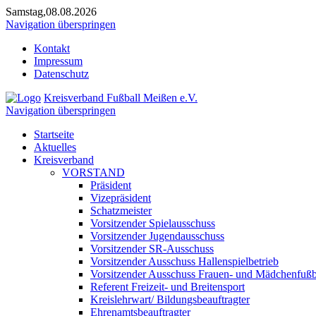
Samstag,08.08.2026
Navigation überspringen
Kontakt
Impressum
Datenschutz
Kreisverband Fußball Meißen e.V.
Navigation überspringen
Startseite
Aktuelles
Kreisverband
VORSTAND
Präsident
Vizepräsident
Schatzmeister
Vorsitzender Spielausschuss
Vorsitzender Jugendausschuss
Vorsitzender SR-Ausschuss
Vorsitzender Ausschuss Hallenspielbetrieb
Vorsitzender Ausschuss Frauen- und Mädchenfußb
Referent Freizeit- und Breitensport
Kreislehrwart/ Bildungsbeauftragter
Ehrenamtsbeauftragter