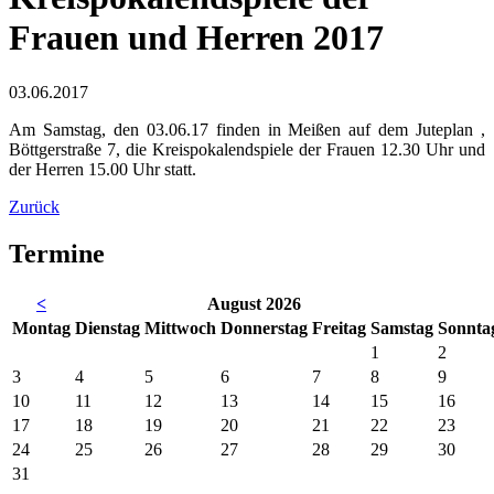
Frauen und Herren 2017
03.06.2017
Am Samstag, den 03.06.17 finden in Meißen auf dem Juteplan ,
Böttgerstraße 7, die Kreispokalendspiele der Frauen 12.30 Uhr und
der Herren 15.00 Uhr statt.
Zurück
Termine
<
August 2026
Mo
ntag
Di
enstag
Mi
ttwoch
Do
nnerstag
Fr
eitag
Sa
mstag
So
nnta
1
2
3
4
5
6
7
8
9
10
11
12
13
14
15
16
17
18
19
20
21
22
23
24
25
26
27
28
29
30
31