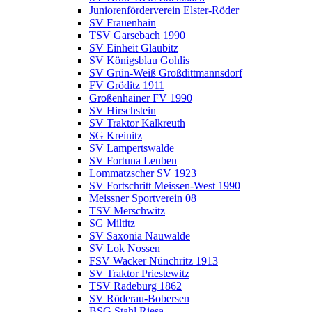
Juniorenförderverein Elster-Röder
SV Frauenhain
TSV Garsebach 1990
SV Einheit Glaubitz
SV Königsblau Gohlis
SV Grün-Weiß Großdittmannsdorf
FV Gröditz 1911
Großenhainer FV 1990
SV Hirschstein
SV Traktor Kalkreuth
SG Kreinitz
SV Lampertswalde
SV Fortuna Leuben
Lommatzscher SV 1923
SV Fortschritt Meissen-West 1990
Meissner Sportverein 08
TSV Merschwitz
SG Miltitz
SV Saxonia Nauwalde
SV Lok Nossen
FSV Wacker Nünchritz 1913
SV Traktor Priestewitz
TSV Radeburg 1862
SV Röderau-Bobersen
BSG Stahl Riesa