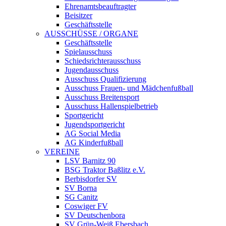
Ehrenamtsbeauftragter
Beisitzer
Geschäftsstelle
AUSSCHÜSSE / ORGANE
Geschäftsstelle
Spielausschuss
Schiedsrichterausschuss
Jugendausschuss
Ausschuss Qualifizierung
Ausschuss Frauen- und Mädchenfußball
Ausschuss Breitensport
Ausschuss Hallenspielbetrieb
Sportgericht
Jugendsportgericht
AG Social Media
AG Kinderfußball
VEREINE
LSV Barnitz 90
BSG Traktor Baßlitz e.V.
Berbisdorfer SV
SV Borna
SG Canitz
Coswiger FV
SV Deutschenbora
SV Grün-Weiß Ebersbach