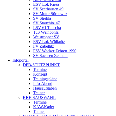
ESV Lok Riesa
SV Seerhausen 49
SV Motor Sörnewitz
SV Strehla
SV Stauchitz 47
LSV 61 Tauscha
TuS Weinböhla
Weistropper SV
ESV Lok Wülknitz
FV Zabeltitz
FSV Wacker Zehren 1990
SV Sachsen Zeithain
Infoportal
DFB-STÜTZPUNKT
Termine
Konzept
Trainingspläne
Info-Abend
Hausaufgaben
Trainer
KREISAUSWAHL
Termine
KAW-Kader
Trainer