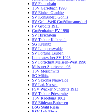
SV Frauenhain
TSV Garsebach 1990
SV Einheit Glaubitz
SV Königsblau Gohlis
SV Grün-Weiß Großdittmannsdorf
FV Gröditz 1911
Großenhainer FV 1990
SV Hirschstein
SV Traktor Kalkreuth
SG Kreinitz
SV Lampertswalde
SV Fortuna Leuben
Lommatzscher SV 1923
SV Fortschritt Meissen-West 1990
Meissner Sportverein 08
TSV Merschwitz
SG Miltitz
SV Saxonia Nauwalde
SV Lok Nossen
FSV Wacker Nünchritz 1913
SV Traktor Priestewitz
TSV Radeburg 1862
SV Röderau-Bobersen
BSG Stahl Riesa
ESV Lok Riesa