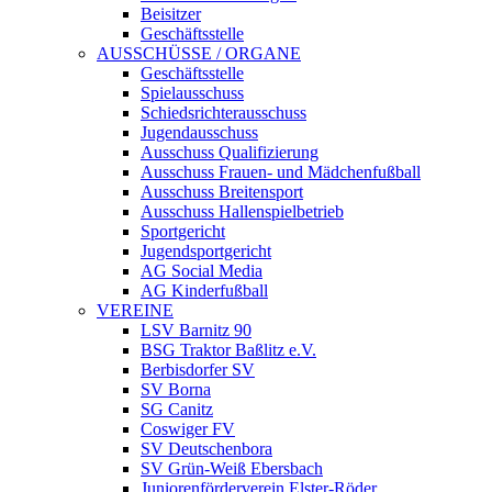
Beisitzer
Geschäftsstelle
AUSSCHÜSSE / ORGANE
Geschäftsstelle
Spielausschuss
Schiedsrichterausschuss
Jugendausschuss
Ausschuss Qualifizierung
Ausschuss Frauen- und Mädchenfußball
Ausschuss Breitensport
Ausschuss Hallenspielbetrieb
Sportgericht
Jugendsportgericht
AG Social Media
AG Kinderfußball
VEREINE
LSV Barnitz 90
BSG Traktor Baßlitz e.V.
Berbisdorfer SV
SV Borna
SG Canitz
Coswiger FV
SV Deutschenbora
SV Grün-Weiß Ebersbach
Juniorenförderverein Elster-Röder