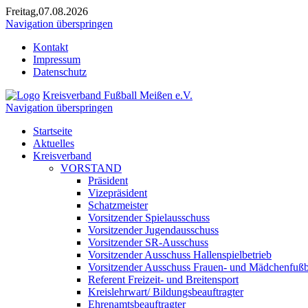
Freitag,07.08.2026
Navigation überspringen
Kontakt
Impressum
Datenschutz
Kreisverband Fußball Meißen e.V.
Navigation überspringen
Startseite
Aktuelles
Kreisverband
VORSTAND
Präsident
Vizepräsident
Schatzmeister
Vorsitzender Spielausschuss
Vorsitzender Jugendausschuss
Vorsitzender SR-Ausschuss
Vorsitzender Ausschuss Hallenspielbetrieb
Vorsitzender Ausschuss Frauen- und Mädchenfußb
Referent Freizeit- und Breitensport
Kreislehrwart/ Bildungsbeauftragter
Ehrenamtsbeauftragter