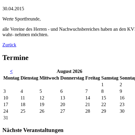
30.04.2015
Werte Sportfreunde,
alle Vereine des Herren - und Nachwuchsbereiches haben an den K
wahr- nehmen möchten.
Zurück
Termine
<
August 2026
Mo
ntag
Di
enstag
Mi
ttwoch
Do
nnerstag
Fr
eitag
Sa
mstag
So
nnta
1
2
3
4
5
6
7
8
9
10
11
12
13
14
15
16
17
18
19
20
21
22
23
24
25
26
27
28
29
30
31
Nächste Veranstaltungen