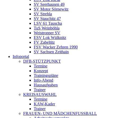
SV Seerhausen 49
SV Motor Sörnewitz
SV Strehla
SV Stauchitz 47
LSV 61 Tauscha
TuS Weinböhla
Weistropper SV
ESV Lok Wülknitz
FV Zabeltitz
FSV Wacker Zehren 1990
SV Sachsen Zeithain
Infoportal
DFB-STÜTZPUNKT
Termine
Konzept
Trainingspläne
Info-Abend
Hausaufgaben
Trainer
KREISAUSWAHL
Termine
KAW-Kader
Trainer
FRAUEN- UND MÄDCHENFUSSBALL