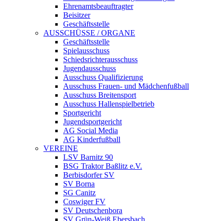
Ehrenamtsbeauftragter
Beisitzer
Geschäftsstelle
AUSSCHÜSSE / ORGANE
Geschäftsstelle
Spielausschuss
Schiedsrichterausschuss
Jugendausschuss
Ausschuss Qualifizierung
Ausschuss Frauen- und Mädchenfußball
Ausschuss Breitensport
Ausschuss Hallenspielbetrieb
Sportgericht
Jugendsportgericht
AG Social Media
AG Kinderfußball
VEREINE
LSV Barnitz 90
BSG Traktor Baßlitz e.V.
Berbisdorfer SV
SV Borna
SG Canitz
Coswiger FV
SV Deutschenbora
SV Grün-Weiß Ebersbach