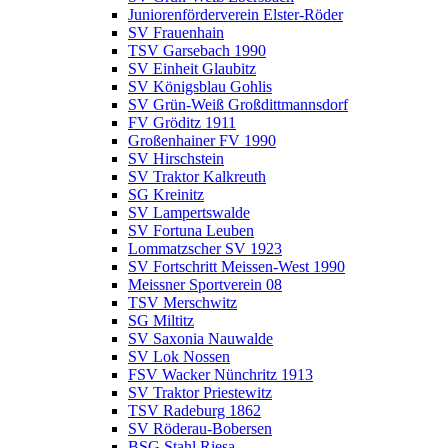
Juniorenförderverein Elster-Röder
SV Frauenhain
TSV Garsebach 1990
SV Einheit Glaubitz
SV Königsblau Gohlis
SV Grün-Weiß Großdittmannsdorf
FV Gröditz 1911
Großenhainer FV 1990
SV Hirschstein
SV Traktor Kalkreuth
SG Kreinitz
SV Lampertswalde
SV Fortuna Leuben
Lommatzscher SV 1923
SV Fortschritt Meissen-West 1990
Meissner Sportverein 08
TSV Merschwitz
SG Miltitz
SV Saxonia Nauwalde
SV Lok Nossen
FSV Wacker Nünchritz 1913
SV Traktor Priestewitz
TSV Radeburg 1862
SV Röderau-Bobersen
BSG Stahl Riesa