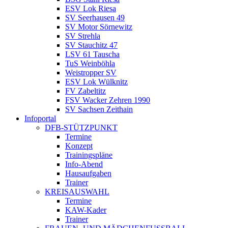
ESV Lok Riesa
SV Seerhausen 49
SV Motor Sörnewitz
SV Strehla
SV Stauchitz 47
LSV 61 Tauscha
TuS Weinböhla
Weistropper SV
ESV Lok Wülknitz
FV Zabeltitz
FSV Wacker Zehren 1990
SV Sachsen Zeithain
Infoportal
DFB-STÜTZPUNKT
Termine
Konzept
Trainingspläne
Info-Abend
Hausaufgaben
Trainer
KREISAUSWAHL
Termine
KAW-Kader
Trainer