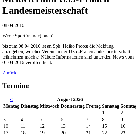
Landesmeisterschaft
08.04.2016
Werte Sportfreunde(innen),
bis zum 08.04.2016 ist an Spk. Heiko Probst die Meldung
abzugeben, welcher Verein an der Ü35 -Frauenlandesmeisterschaft
teilnehmen möchte. Nähere Informationen sind unter den News vom
01.04.2016 veröffentlicht.
Zurück
Termine
<
August 2026
Mo
ntag
Di
enstag
Mi
ttwoch
Do
nnerstag
Fr
eitag
Sa
mstag
So
nnta
1
2
3
4
5
6
7
8
9
10
11
12
13
14
15
16
17
18
19
20
21
22
23