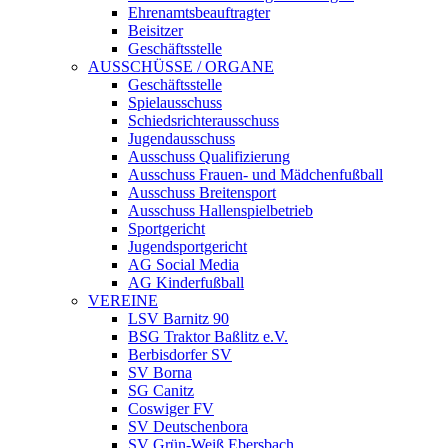
Ehrenamtsbeauftragter
Beisitzer
Geschäftsstelle
AUSSCHÜSSE / ORGANE
Geschäftsstelle
Spielausschuss
Schiedsrichterausschuss
Jugendausschuss
Ausschuss Qualifizierung
Ausschuss Frauen- und Mädchenfußball
Ausschuss Breitensport
Ausschuss Hallenspielbetrieb
Sportgericht
Jugendsportgericht
AG Social Media
AG Kinderfußball
VEREINE
LSV Barnitz 90
BSG Traktor Baßlitz e.V.
Berbisdorfer SV
SV Borna
SG Canitz
Coswiger FV
SV Deutschenbora
SV Grün-Weiß Ebersbach