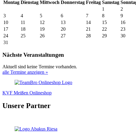
Mo
ntag
Di
enstag
Mi
ttwoch
Do
nnerstag
Fr
eitag
Sa
mstag
So
nnta
1
2
3
4
5
6
7
8
9
10
11
12
13
14
15
16
17
18
19
20
21
22
23
24
25
26
27
28
29
30
31
Nächste Veranstaltungen
Aktuell sind keine Termine vorhanden.
alle Termine anzeigen »
KVF Meißen Onlineshop
Unsere Partner