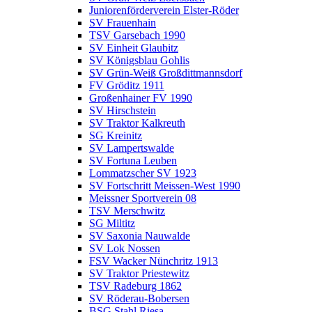
Juniorenförderverein Elster-Röder
SV Frauenhain
TSV Garsebach 1990
SV Einheit Glaubitz
SV Königsblau Gohlis
SV Grün-Weiß Großdittmannsdorf
FV Gröditz 1911
Großenhainer FV 1990
SV Hirschstein
SV Traktor Kalkreuth
SG Kreinitz
SV Lampertswalde
SV Fortuna Leuben
Lommatzscher SV 1923
SV Fortschritt Meissen-West 1990
Meissner Sportverein 08
TSV Merschwitz
SG Miltitz
SV Saxonia Nauwalde
SV Lok Nossen
FSV Wacker Nünchritz 1913
SV Traktor Priestewitz
TSV Radeburg 1862
SV Röderau-Bobersen
BSG Stahl Riesa