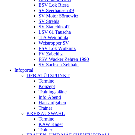
ESV Lok Riesa
SV Seerhausen 49
SV Motor Sörnewitz
SV Strehla
SV Stauchitz 47
LSV 61 Tauscha
TuS Weinböhla
Weistropper SV
ESV Lok Wülknitz
FV Zabeltitz
FSV Wacker Zehren 1990
SV Sachsen Zeithain
Infoportal
DFB-STÜTZPUNKT
Termine
Konzept
Trainingspläne
Info-Abend
Hausaufgaben
Trainer
KREISAUSWAHL
Termine
KAW-Kader
Trainer