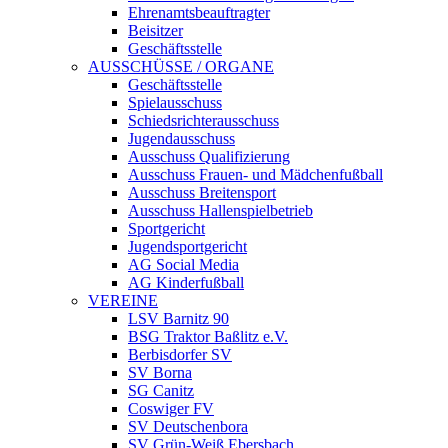
Ehrenamtsbeauftragter
Beisitzer
Geschäftsstelle
AUSSCHÜSSE / ORGANE
Geschäftsstelle
Spielausschuss
Schiedsrichterausschuss
Jugendausschuss
Ausschuss Qualifizierung
Ausschuss Frauen- und Mädchenfußball
Ausschuss Breitensport
Ausschuss Hallenspielbetrieb
Sportgericht
Jugendsportgericht
AG Social Media
AG Kinderfußball
VEREINE
LSV Barnitz 90
BSG Traktor Baßlitz e.V.
Berbisdorfer SV
SV Borna
SG Canitz
Coswiger FV
SV Deutschenbora
SV Grün-Weiß Ebersbach