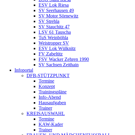
ESV Lok Riesa
SV Seerhausen 49
SV Motor Sörnewitz
SV Strehla
SV Stauchitz 47
LSV 61 Tauscha
TuS Weinböhla
Weistropper SV
ESV Lok Wülknitz
FV Zabeltitz
FSV Wacker Zehren 1990
SV Sachsen Zeithain
Infoportal
DFB-STÜTZPUNKT
Termine
Konzept
Trainingspläne
Info-Abend
Hausaufgaben
Trainer
KREISAUSWAHL
Termine
KAW-Kader
Trainer