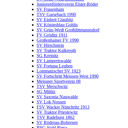
Juniorenförderverein Elster-Röder
SV Frauenhain
TSV Garsebach 1990
SV Einheit Glaubitz
SV Königsblau Gohlis
SV Grün-Weiß Großdittmannsdorf
FV Gröditz 1911
Großenhainer FV 1990
SV Hirschstein
SV Traktor Kalkreuth
SG Kreinitz
SV Lampertswalde
SV Fortuna Leuben
Lommatzscher SV 1923
SV Fortschritt Meissen-West 1990
Meissner Sportverein 08
TSV Merschwitz
SG Miltitz
SV Saxonia Nauwalde
SV Lok Nossen
FSV Wacker Nünchritz 1913
SV Traktor Priestewitz
TSV Radeburg 1862
SV Röderau-Bobersen
BSG Stahl Riesa