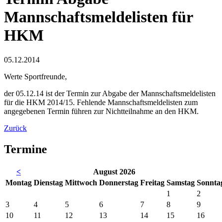
Mannschaftsmeldelisten für
HKM
05.12.2014
Werte Sportfreunde,
der 05.12.14 ist der Termin zur Abgabe der Mannschaftsmeldelisten
für die HKM 2014/15. Fehlende Mannschaftsmeldelisten zum
angegebenen Termin führen zur Nichtteilnahme an den HKM.
Zurück
Termine
<
August 2026
Mo
ntag
Di
enstag
Mi
ttwoch
Do
nnerstag
Fr
eitag
Sa
mstag
So
nnta
1
2
3
4
5
6
7
8
9
10
11
12
13
14
15
16