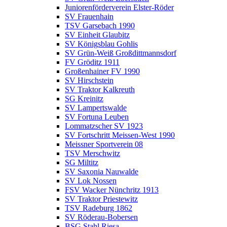
Juniorenförderverein Elster-Röder
SV Frauenhain
TSV Garsebach 1990
SV Einheit Glaubitz
SV Königsblau Gohlis
SV Grün-Weiß Großdittmannsdorf
FV Gröditz 1911
Großenhainer FV 1990
SV Hirschstein
SV Traktor Kalkreuth
SG Kreinitz
SV Lampertswalde
SV Fortuna Leuben
Lommatzscher SV 1923
SV Fortschritt Meissen-West 1990
Meissner Sportverein 08
TSV Merschwitz
SG Miltitz
SV Saxonia Nauwalde
SV Lok Nossen
FSV Wacker Nünchritz 1913
SV Traktor Priestewitz
TSV Radeburg 1862
SV Röderau-Bobersen
BSG Stahl Riesa