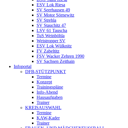
ESV Lok Riesa
SV Seerhausen 49
SV Motor Sörnewitz
SV Strehla
SV Stauchitz 47
LSV 61 Tauscha
TuS Weinböhla
Weistropper SV
ESV Lok Wülknitz
FV Zabeltitz
FSV Wacker Zehren 1990
SV Sachsen Zeithain
Infoportal
DFB-STÜTZPUNKT
Termine
Konzept
Trainingspläne
Info-Abend
Hausaufgaben
Trainer
KREISAUSWAHL
Termine
KAW-Kader
Trainer