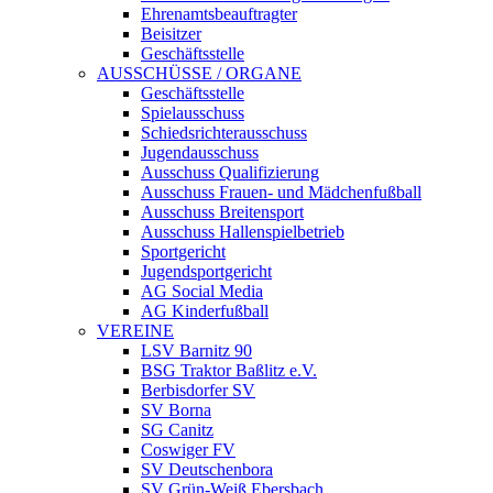
Ehrenamtsbeauftragter
Beisitzer
Geschäftsstelle
AUSSCHÜSSE / ORGANE
Geschäftsstelle
Spielausschuss
Schiedsrichterausschuss
Jugendausschuss
Ausschuss Qualifizierung
Ausschuss Frauen- und Mädchenfußball
Ausschuss Breitensport
Ausschuss Hallenspielbetrieb
Sportgericht
Jugendsportgericht
AG Social Media
AG Kinderfußball
VEREINE
LSV Barnitz 90
BSG Traktor Baßlitz e.V.
Berbisdorfer SV
SV Borna
SG Canitz
Coswiger FV
SV Deutschenbora
SV Grün-Weiß Ebersbach