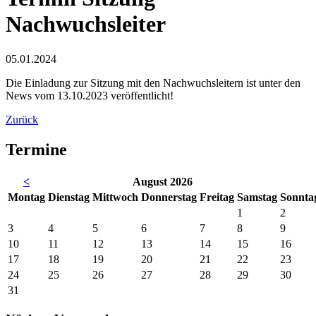
Nachwuchsleiter
05.01.2024
Die Einladung zur Sitzung mit den Nachwuchsleitern ist unter den
News vom 13.10.2023 veröffentlicht!
Zurück
Termine
<
August 2026
Mo
ntag
Di
enstag
Mi
ttwoch
Do
nnerstag
Fr
eitag
Sa
mstag
So
nnta
1
2
3
4
5
6
7
8
9
10
11
12
13
14
15
16
17
18
19
20
21
22
23
24
25
26
27
28
29
30
31