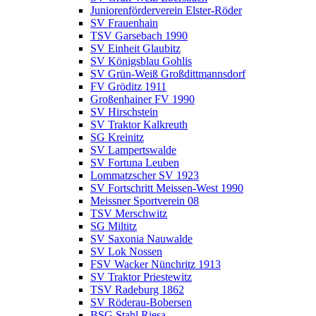
Juniorenförderverein Elster-Röder
SV Frauenhain
TSV Garsebach 1990
SV Einheit Glaubitz
SV Königsblau Gohlis
SV Grün-Weiß Großdittmannsdorf
FV Gröditz 1911
Großenhainer FV 1990
SV Hirschstein
SV Traktor Kalkreuth
SG Kreinitz
SV Lampertswalde
SV Fortuna Leuben
Lommatzscher SV 1923
SV Fortschritt Meissen-West 1990
Meissner Sportverein 08
TSV Merschwitz
SG Miltitz
SV Saxonia Nauwalde
SV Lok Nossen
FSV Wacker Nünchritz 1913
SV Traktor Priestewitz
TSV Radeburg 1862
SV Röderau-Bobersen
BSG Stahl Riesa