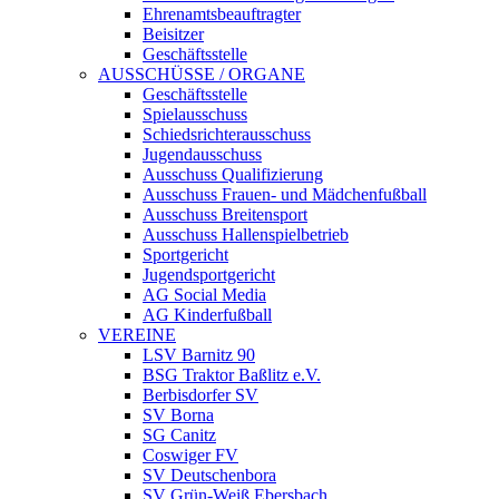
Ehrenamtsbeauftragter
Beisitzer
Geschäftsstelle
AUSSCHÜSSE / ORGANE
Geschäftsstelle
Spielausschuss
Schiedsrichterausschuss
Jugendausschuss
Ausschuss Qualifizierung
Ausschuss Frauen- und Mädchenfußball
Ausschuss Breitensport
Ausschuss Hallenspielbetrieb
Sportgericht
Jugendsportgericht
AG Social Media
AG Kinderfußball
VEREINE
LSV Barnitz 90
BSG Traktor Baßlitz e.V.
Berbisdorfer SV
SV Borna
SG Canitz
Coswiger FV
SV Deutschenbora
SV Grün-Weiß Ebersbach