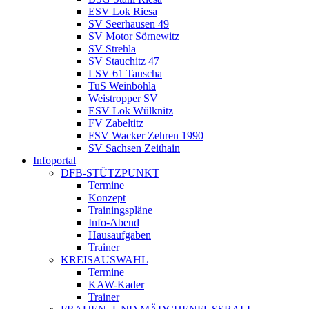
ESV Lok Riesa
SV Seerhausen 49
SV Motor Sörnewitz
SV Strehla
SV Stauchitz 47
LSV 61 Tauscha
TuS Weinböhla
Weistropper SV
ESV Lok Wülknitz
FV Zabeltitz
FSV Wacker Zehren 1990
SV Sachsen Zeithain
Infoportal
DFB-STÜTZPUNKT
Termine
Konzept
Trainingspläne
Info-Abend
Hausaufgaben
Trainer
KREISAUSWAHL
Termine
KAW-Kader
Trainer