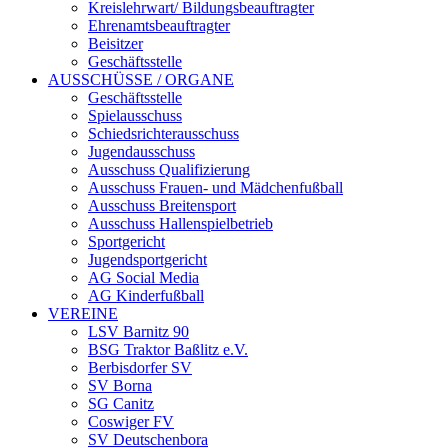
Kreislehrwart/ Bildungsbeauftragter
Ehrenamtsbeauftragter
Beisitzer
Geschäftsstelle
AUSSCHÜSSE / ORGANE
Geschäftsstelle
Spielausschuss
Schiedsrichterausschuss
Jugendausschuss
Ausschuss Qualifizierung
Ausschuss Frauen- und Mädchenfußball
Ausschuss Breitensport
Ausschuss Hallenspielbetrieb
Sportgericht
Jugendsportgericht
AG Social Media
AG Kinderfußball
VEREINE
LSV Barnitz 90
BSG Traktor Baßlitz e.V.
Berbisdorfer SV
SV Borna
SG Canitz
Coswiger FV
SV Deutschenbora