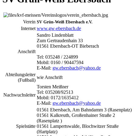
Verein
SV Grün-Weiß Ebersbach e.V.
Internet
www.gw-ebersbach.de
Sandro Lindenblatt
Zum Gertraudenhain 33
01561 Ebersbach-OT Bieberach
Anschrift
Tel: 035248 / 224899
Mobil: 0160 / 90447594
E-Mail:
gw.ebersbach@yahoo.de
Abteilungsleiter
wie Anschrift
(Fußball)
Torsten Meißner
Tel: 035208/92513
Nachwuchsleiter
Mobil: 0172/1635412
E-Mail:
gw.ebersbach@yahoo.de
01561 Ebersbach, Am Bahndamm 3 (Rasenplatz)
01561 Kalkreuth, Großenhainer Straße 2
(Rasenplatz )
Spielstätte
01561 Lampertswalde, Blochwitzer Straße
(Hartplatz)