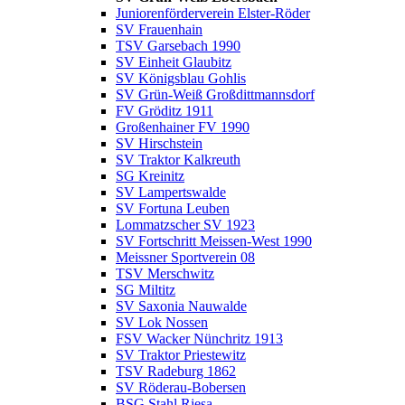
Juniorenförderverein Elster-Röder
SV Frauenhain
TSV Garsebach 1990
SV Einheit Glaubitz
SV Königsblau Gohlis
SV Grün-Weiß Großdittmannsdorf
FV Gröditz 1911
Großenhainer FV 1990
SV Hirschstein
SV Traktor Kalkreuth
SG Kreinitz
SV Lampertswalde
SV Fortuna Leuben
Lommatzscher SV 1923
SV Fortschritt Meissen-West 1990
Meissner Sportverein 08
TSV Merschwitz
SG Miltitz
SV Saxonia Nauwalde
SV Lok Nossen
FSV Wacker Nünchritz 1913
SV Traktor Priestewitz
TSV Radeburg 1862
SV Röderau-Bobersen
BSG Stahl Riesa