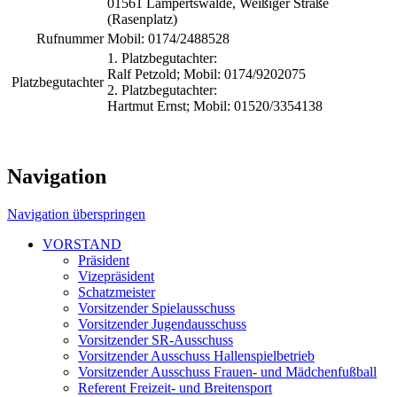
01561 Lampertswalde, Weißiger Straße
(Rasenplatz)
Rufnummer
Mobil: 0174/2488528
1. Platzbegutachter:
Ralf Petzold; Mobil: 0174/9202075
Platzbegutachter
2. Platzbegutachter:
Hartmut Ernst; Mobil: 01520/3354138
Navigation
Navigation überspringen
VORSTAND
Präsident
Vizepräsident
Schatzmeister
Vorsitzender Spielausschuss
Vorsitzender Jugendausschuss
Vorsitzender SR-Ausschuss
Vorsitzender Ausschuss Hallenspielbetrieb
Vorsitzender Ausschuss Frauen- und Mädchenfußball
Referent Freizeit- und Breitensport