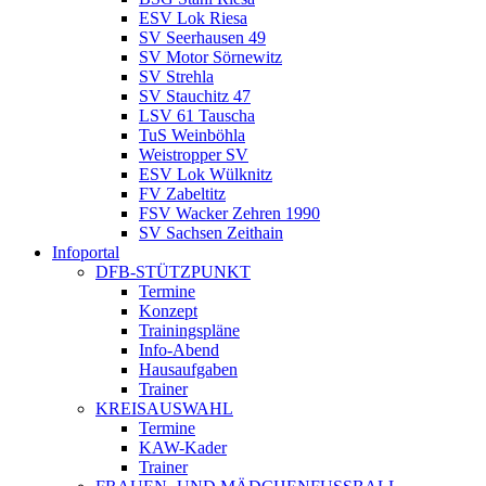
ESV Lok Riesa
SV Seerhausen 49
SV Motor Sörnewitz
SV Strehla
SV Stauchitz 47
LSV 61 Tauscha
TuS Weinböhla
Weistropper SV
ESV Lok Wülknitz
FV Zabeltitz
FSV Wacker Zehren 1990
SV Sachsen Zeithain
Infoportal
DFB-STÜTZPUNKT
Termine
Konzept
Trainingspläne
Info-Abend
Hausaufgaben
Trainer
KREISAUSWAHL
Termine
KAW-Kader
Trainer