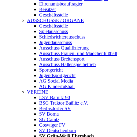
Ehrenamtsbeauftragter
Beisitzer
Geschäftsstelle
AUSSCHÜSSE / ORGANE
Geschäftsstelle
Spielausschuss
Schiedsrichterausschuss
Jugendausschuss
Ausschuss Qualifizierung
Ausschuss Frauen- und Mädchenfußball
Ausschuss Breitensport
Ausschuss Hallenspielbetrieb
Sportgericht
Jugendsportgericht
AG Social Media
AG Kinderfußball
VEREINE
LSV Barnitz 90
BSG Traktor Baßlitz e.V.
Berbisdorfer SV
SV Borna
SG Canitz
Coswiger FV
SV Deutschenbora
SV Grün-Weiß Ebersbach