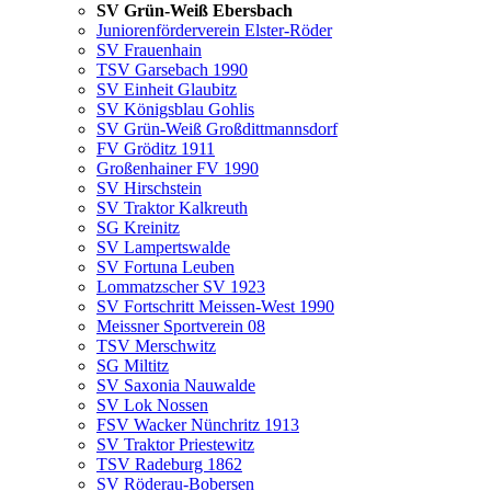
SV Grün-Weiß Ebersbach
Juniorenförderverein Elster-Röder
SV Frauenhain
TSV Garsebach 1990
SV Einheit Glaubitz
SV Königsblau Gohlis
SV Grün-Weiß Großdittmannsdorf
FV Gröditz 1911
Großenhainer FV 1990
SV Hirschstein
SV Traktor Kalkreuth
SG Kreinitz
SV Lampertswalde
SV Fortuna Leuben
Lommatzscher SV 1923
SV Fortschritt Meissen-West 1990
Meissner Sportverein 08
TSV Merschwitz
SG Miltitz
SV Saxonia Nauwalde
SV Lok Nossen
FSV Wacker Nünchritz 1913
SV Traktor Priestewitz
TSV Radeburg 1862
SV Röderau-Bobersen