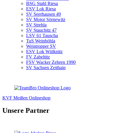
BSG Stahl Riesa
ESV Lok Riesa
SV Seerhausen 49
SV Motor Sörnewitz
SV Strehla
SV Stauchitz 47
LSV 61 Tauscha
TuS Weinböhla
Weistropper SV
ESV Lok Wülknitz
FV Zabeltitz
FSV Wacker Zehren 1990
SV Sachsen Zeithain
KVF Meißen Onlineshop
Unsere Partner