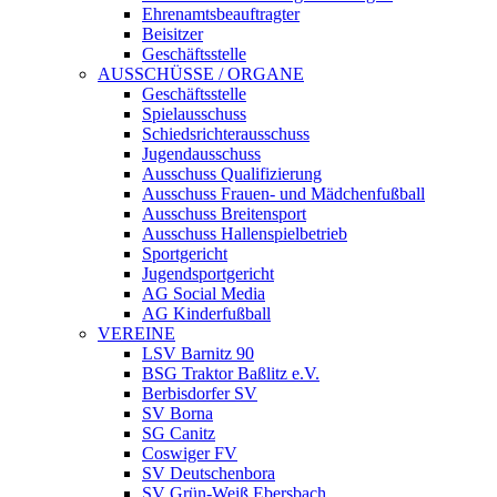
Ehrenamtsbeauftragter
Beisitzer
Geschäftsstelle
AUSSCHÜSSE / ORGANE
Geschäftsstelle
Spielausschuss
Schiedsrichterausschuss
Jugendausschuss
Ausschuss Qualifizierung
Ausschuss Frauen- und Mädchenfußball
Ausschuss Breitensport
Ausschuss Hallenspielbetrieb
Sportgericht
Jugendsportgericht
AG Social Media
AG Kinderfußball
VEREINE
LSV Barnitz 90
BSG Traktor Baßlitz e.V.
Berbisdorfer SV
SV Borna
SG Canitz
Coswiger FV
SV Deutschenbora
SV Grün-Weiß Ebersbach