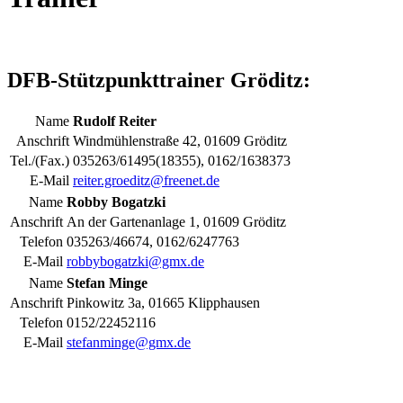
DFB-Stützpunkttrainer Gröditz:
Name
Rudolf Reiter
Anschrift
Windmühlenstraße 42, 01609 Gröditz
Tel./(Fax.)
035263/61495(18355), 0162/1638373
E-Mail
reiter.groeditz@freenet.de
Name
Robby Bogatzki
Anschrift
An der Gartenanlage 1, 01609 Gröditz
Telefon
035263/46674, 0162/6247763
E-Mail
robbybogatzki@gmx.de
Name
Stefan Minge
Anschrift
Pinkowitz 3a, 01665 Klipphausen
Telefon
0152/22452116
E-Mail
stefanminge@gmx.de