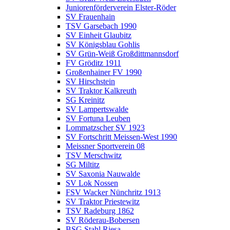
Juniorenförderverein Elster-Röder
SV Frauenhain
TSV Garsebach 1990
SV Einheit Glaubitz
SV Königsblau Gohlis
SV Grün-Weiß Großdittmannsdorf
FV Gröditz 1911
Großenhainer FV 1990
SV Hirschstein
SV Traktor Kalkreuth
SG Kreinitz
SV Lampertswalde
SV Fortuna Leuben
Lommatzscher SV 1923
SV Fortschritt Meissen-West 1990
Meissner Sportverein 08
TSV Merschwitz
SG Miltitz
SV Saxonia Nauwalde
SV Lok Nossen
FSV Wacker Nünchritz 1913
SV Traktor Priestewitz
TSV Radeburg 1862
SV Röderau-Bobersen
BSG Stahl Riesa