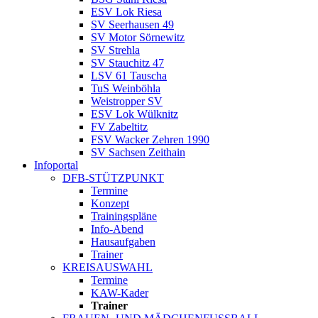
ESV Lok Riesa
SV Seerhausen 49
SV Motor Sörnewitz
SV Strehla
SV Stauchitz 47
LSV 61 Tauscha
TuS Weinböhla
Weistropper SV
ESV Lok Wülknitz
FV Zabeltitz
FSV Wacker Zehren 1990
SV Sachsen Zeithain
Infoportal
DFB-STÜTZPUNKT
Termine
Konzept
Trainingspläne
Info-Abend
Hausaufgaben
Trainer
KREISAUSWAHL
Termine
KAW-Kader
Trainer