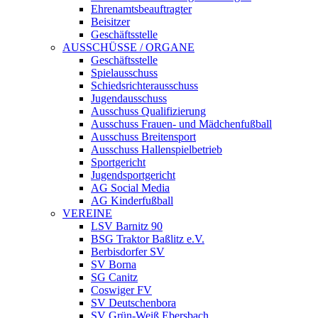
Ehrenamtsbeauftragter
Beisitzer
Geschäftsstelle
AUSSCHÜSSE / ORGANE
Geschäftsstelle
Spielausschuss
Schiedsrichterausschuss
Jugendausschuss
Ausschuss Qualifizierung
Ausschuss Frauen- und Mädchenfußball
Ausschuss Breitensport
Ausschuss Hallenspielbetrieb
Sportgericht
Jugendsportgericht
AG Social Media
AG Kinderfußball
VEREINE
LSV Barnitz 90
BSG Traktor Baßlitz e.V.
Berbisdorfer SV
SV Borna
SG Canitz
Coswiger FV
SV Deutschenbora
SV Grün-Weiß Ebersbach