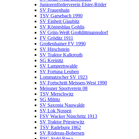
Juniorenförderverein Elster-Röder
SV Frauenhain
TSV Garsebach 1990
SV Einheit Glaubitz
SV Königsblau Gohlis
SV Grün-Weiß Großdittmannsdorf
FV Gröditz 1911
Großenhainer FV 1990
SV Hirschstein
SV Traktor Kalkreuth
SG Kreinitz
SV Lampertswalde
SV Fortuna Leuben
Lommatzscher SV 1923
SV Fortschritt Meissen-West 1990
Meissner Sportverein 08
TSV Merschwitz
SG Miltitz
SV Saxonia Nauwalde
SV Lok Nossen
FSV Wacker Nünchritz 1913
SV Traktor Priestewitz
TSV Radeburg 1862
SV Röderau-Bobersen
BSG Stahl Riesa