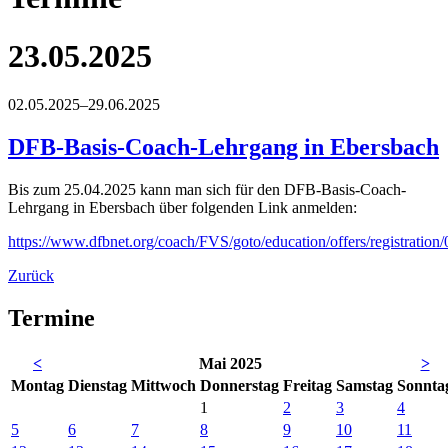
23.05.2025
02.05.2025–29.06.2025
DFB-Basis-Coach-Lehrgang in Ebersbach
Bis zum 25.04.2025 kann man sich für den DFB-Basis-Coach-
Lehrgang in Ebersbach über folgenden Link anmelden:
https://www.dfbnet.org/coach/FVS/goto/education/offers/reg
Zurück
Termine
<
Mai 2025
>
Mo
ntag
Di
enstag
Mi
ttwoch
Do
nnerstag
Fr
eitag
Sa
mstag
So
nnta
1
2
3
4
5
6
7
8
9
10
11